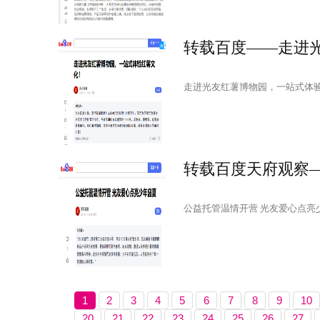
走进光友红薯博物园，一站式体
公益托管温情开营 光友爱心点亮
1
2
3
4
5
6
7
8
9
10
20
21
22
23
24
25
26
27