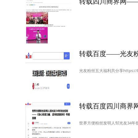
转载百度——光友
光友粉丝五大福利共分享https://baijia
世界方便粉丝发明人邹光友34年