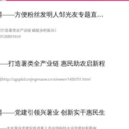
转载四川经济新闻网——方便粉丝发明人邹光友专题直播《打造薯类全产业链 赋能乡村振兴》
打造薯类全产业链 赋能乡村振兴》
1312689.html
——打造薯类全产业链 惠民助农启新程
zgspbd.cnjingmaow.cn/xinwen/1450751.html
网——党建引领兴薯业 创新实干惠民生
 ——光友薯业党建实践成果入选全国科技企业党建创新案例