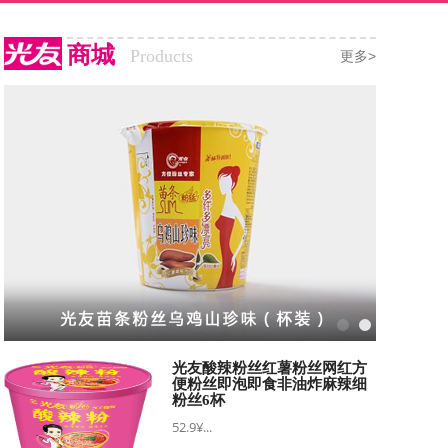
商城
Products
更多>
光友酸辣粉丝红薯粉丝网红方
便粉丝即泡即食非油炸麻辣细
粉丝6杯
52.9¥...