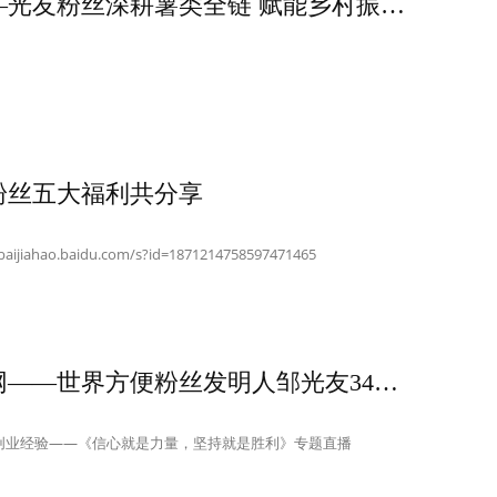
转载四川商界网——光友粉丝深耕薯类全链 赋能乡村振兴高质量发展
粉丝五大福利共分享
hao.baidu.com/s?id=1871214758597471465
转载百度四川商界网——世界方便粉丝发明人邹光友34年创业经验——《信心就是力量，坚持就是胜利》专题直播
创业经验——《信心就是力量，坚持就是胜利》专题直播