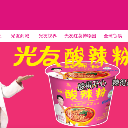
化
光友商城
光友视界
光友红薯博物园
全球贸易