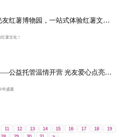
转载百度——走进光友红薯博物园，一站式体验红薯文化！
验红薯文化！
转载百度天府观察——公益托管温情开营 光友爱心点亮少年盛夏
少年盛夏
11
12
13
14
15
16
17
18
19
28
29
30
31
>